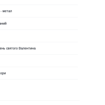
 - метал
аний
ень святого Валентина
ьори