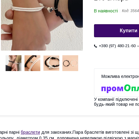
В наявності
Код:
3564
Купити
+380 (97) 480-21-60
У компанії підключені
будь-який товар не п
арні парні
браслети
для закоханих.Пара браслетів виготовлені зі щі
ольору, діаметром 0,35 см, доповнена невеликою підвіскою з магні