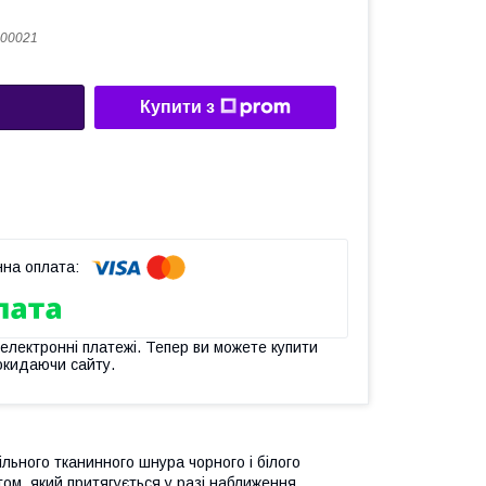
00021
Купити з
 електронні платежі. Тепер ви можете купити
окидаючи сайту.
льного тканинного шнура чорного і білого
том, який притягується у разі наближення