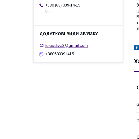
б
+380 (68) 039-14-15
ц
Viber
Б
т
д
tokiodiva3@gmail.com
+380680391415
Х
В
Т
С