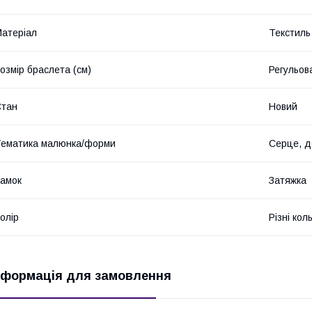
атеріал
Текстиль
озмір браслета (см)
Регульов
Стан
Новий
ематика малюнка/форми
Серце, д
амок
Затяжка
олір
Різні кол
нформація для замовлення