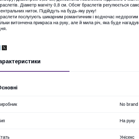
раслетів. Діаметр магніту 0,8 см. Обсяг браслетів регулюється сам
ентральних ниток. Підійдуть на будь-яку руку!
раслети послугують шикарним романтичним і водночас недорогим 
ільки витончена прикраса на руку, але й мила річ, яка буде нагад
ня.
арактеристики
Основні
иробник
No brand
ип
На руку
тать
Унісекс