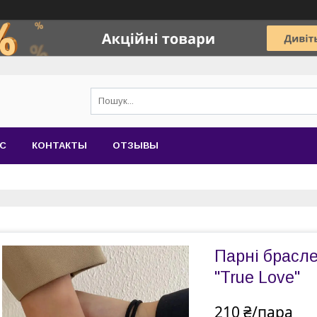
АС
КОНТАКТЫ
ОТЗЫВЫ
Парні брасле
"True Love"
210 ₴/пара