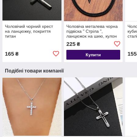
Чоловічий чорний хрест
Чоловіча металева чорна
Чоло
на ланцюжку, покриття
підвіска " Стріла ",
куби
титан
ланцюжок на шию, кулон
стал
зі сталі Arrow
сріб
225
₴
165
155
₴
Купити
Подібні товари компанії