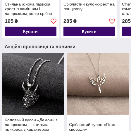
Стильна жіноча підвіска
Сріблястий кулон-хрест на
Стил
хрест із камінням і
ланцюжку
каме
ланцюжком, колір срібло
стал
сріб
195
285
285
₴
₴
Купити
Купити
Акційні пропозиції та новинки
Чоловічий кулон «Демон» з
ланцюжком — стильна
Сріблястий кулон «Птах
прикраса з характером
свободи»