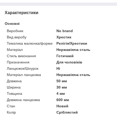
Характеристики
Основні
Виробник
No brand
Вид виробу
Хрестик
Тематика малюнка/форми
Релігія/Хрестики
Матеріал
Нержавіюча сталь
Стиль виконання
Готичний
Призначення
Для чоловіків
Ланцюжок/Шнурок
Ні
Матеріал ланцюжка
Нержавіюча сталь
Довжина
50 мм
Ширина
30 мм
Товщина
4 мм
Довжина ланцюжка
600 мм
Стан
Новий
Колір
Сріблястий