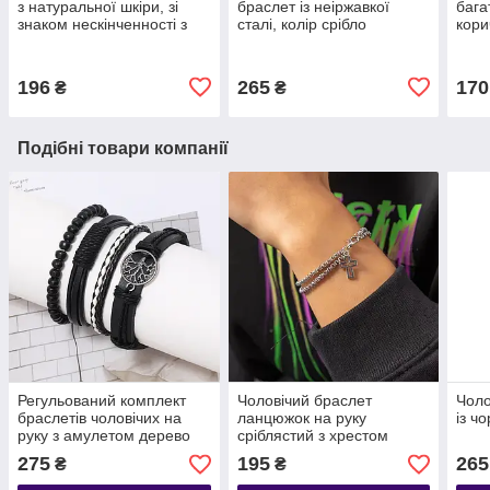
з натуральної шкіри, зі
браслет із неіржавкої
баг
знаком нескінченності з
сталі, колір срібло
кори
PVD в сріблі
заст
196
265
170
₴
₴
Подібні товари компанії
Регульований комплект
Чоловічий браслет
Чоло
браслетів чоловічих на
ланцюжок на руку
із ч
руку з амулетом дерево
сріблястий з хрестом
життя, чоловічий браслет
275
195
265
₴
₴
на руку