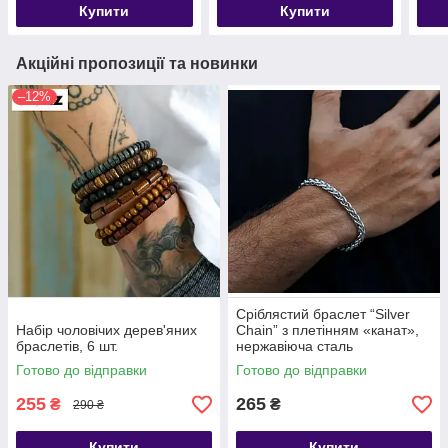
Купити
Купити
Акційні пропозиції та новинки
–12%
Сріблястий браслет “Silver
Набір чоловічих дерев'яних
Chain” з плетінням «канат»,
браслетів, 6 шт.
нержавіюча сталь
Готово до відправки
Готово до відправки
255
265
₴
₴
290 ₴
Купити
Купити