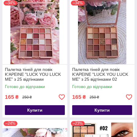
–34%
–34%
Палетка тіней для повік
Палетка тіней для повік
K'APEINE "LUCK YOU LUCK
K'APEINE "LUCK YOU LUCK
ME" з 25 відтінками
ME" з 25 відтінками 02
Готово до відправки
Готово до відправки
165
165
₴
₴
250 ₴
250 ₴
Купити
Купити
–24%
–23%