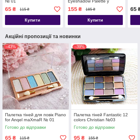
№ 01
Eyeshadow Palette у
рожево-коричневій гамі,
65
155
65
₴
₴
115 ₴
185 ₴
Купити
Купити
Акційні пропозиції та новинки
–43%
–39%
Палетка тіней для повік Piano
Палетка тіней Fantastic 12
for Anqel maXmaR № 01
colors Christian №03
Готово до відправки
Готово до відправки
65
95
₴
₴
115 ₴
155 ₴