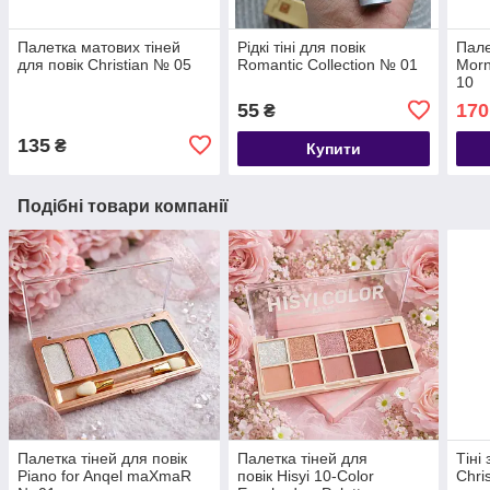
Палетка матових тіней
Рідкі тіні для повік
Пале
для повік Christian № 05
Romantic Collection № 01
Morn
10
55
170
₴
135
₴
Купити
Подібні товари компанії
Палетка тіней для повік
Палетка тіней для
Тіні
Piano for Anqel maXmaR
повік Hisyi 10-Color
Chri