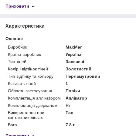
Приховати
Характеристики
Основні
Виробник
MaxMar
Країна виробник
Україна
Тип тіней
Запечені
Колір і відтінок тіней
Золотистий
Тип відтінку та кольору
Перламутровий
Кількість тіней
1
Область застосування
Повіки
Комплектація аплікатором
Аплікатор
Комплектація дзеркалом
Ні
Використання при
Так
контактних лінзах
Вага
7.8 г
Приховати