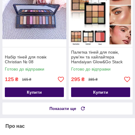
Палетка тіней для повік,
Набір тіней для повік
рум'ян та хайлайтера
Christian № 08
Handaiyan Glow&Go Stack
Eyeshadow Blush Highlighter 3
Готово до відправки
Готово до відправки
in 1
125
295
₴
₴
165 ₴
385 ₴
Купити
Купити
Показати ще
Про нас