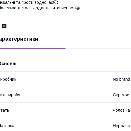
нікальні та прості водночас!🥰
аленька деталь додасть витонченості🤩
арактеристики
Основні
иробник
No brand
ид виробу
Сережки-
тать
Чоловіча
атеріал
Нержавію