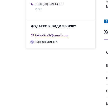
У
+380 (68) 039-14-15
М
Viber
Х
tokiodiva3@gmail.com
+380680391415
В
В
С
М