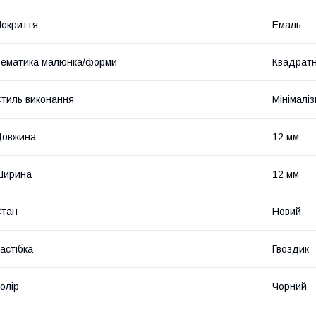
окриття
Емаль
ематика малюнка/форми
Квадрат
тиль виконання
Мінімалі
Довжина
12 мм
Ширина
12 мм
Стан
Новий
астібка
Гвоздик
олір
Чорний