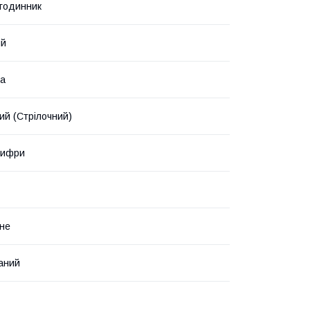
 годинник
ий
ка
ий (Стрілочний)
цифри
не
аний