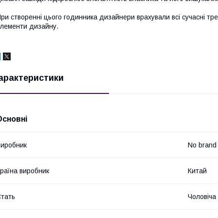
ри створенні цього годинника дизайнери врахували всі сучасні тре
лементи дизайну.
арактеристики
Основні
иробник
No brand
раїна виробник
Китай
тать
Чоловіча