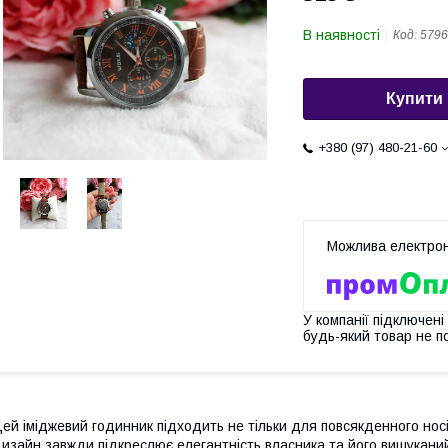
В наявності
Код:
5796
Купити
+380 (97) 480-21-60
У компанії підключені
будь-який товар не п
ей іміджевий годинник підходить не тільки для повсякденного носі
изайн завжди підкреслює елегантність власника та його вишуканий