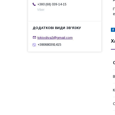
+380 (68) 039-14-15
П
Viber
е
tokiodiva3@gmail.com
Х
+380680391415
В
К
С