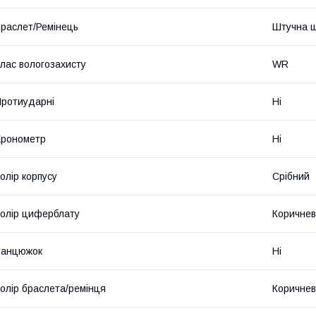
раслет/Ремінець
Штучна ш
лас вологозахисту
WR
ротиударні
Ні
Хронометр
Ні
олір корпусу
Срібний
олір циферблату
Коричне
Ланцюжок
Ні
олір браслета/ремінця
Коричне