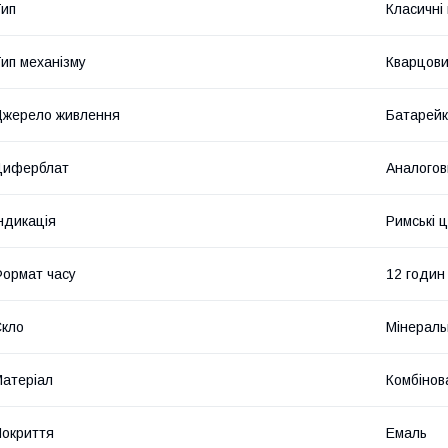
ип
Класичні
ип механізму
Кварцов
жерело живлення
Батарей
Циферблат
Аналогов
ндикація
Римські 
ормат часу
12 годин
кло
Мінераль
атеріал
Комбінов
окриття
Емаль