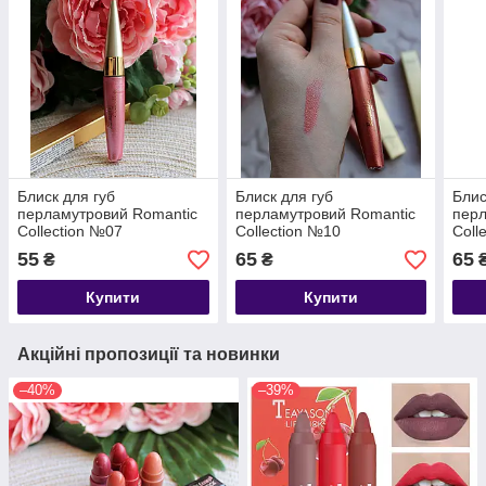
Блиск для губ
Блиск для губ
Блис
перламутровий Romantic
перламутровий Romantic
перл
Collection №07
Collection №10
Coll
55
65
65
₴
₴
Купити
Купити
Акційні пропозиції та новинки
–40%
–39%