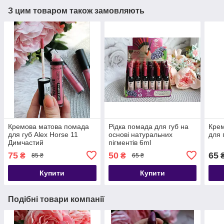
З цим товаром також замовляють
Кремова матова помада
Рідка помада для губ на
Кре
для губ Alex Horse 11
основі натуральних
для 
Димчастий
пігментів 6ml
75
50
65
₴
₴
85 ₴
65 ₴
Купити
Купити
Подібні товари компанії