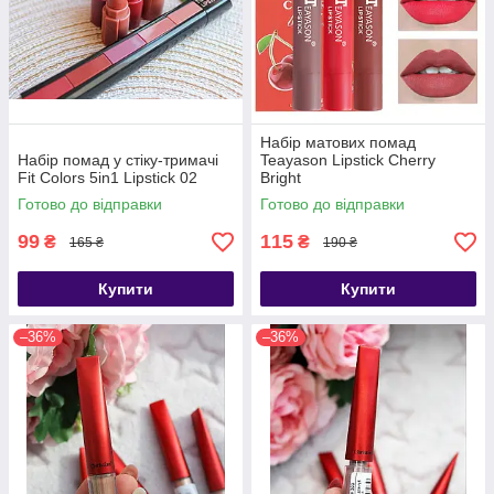
Набір матових помад
Набір помад у стіку-тримачі
Teayason Lipstick Cherry
Fit Colors 5in1 Lipstick 02
Bright
Готово до відправки
Готово до відправки
99
115
₴
₴
165 ₴
190 ₴
Купити
Купити
–36%
–36%