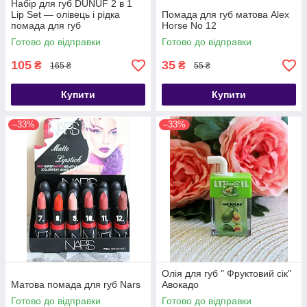
Набір для губ DUNUF 2 в 1
Lip Set — олівець і рідка
Помада для губ матова Alex
помада для губ
Horse No 12
Готово до відправки
Готово до відправки
105
35
₴
₴
165 ₴
55 ₴
Купити
Купити
–33%
–33%
Олія для губ " Фруктовий сік"
Матова помада для губ Nars
Авокадо
Готово до відправки
Готово до відправки