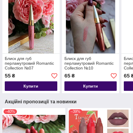
Блиск для губ
Блиск для губ
Блис
перламутровий Romantic
перламутровий Romantic
перл
Collection №07
Collection №10
Coll
55
65
65
₴
₴
Купити
Купити
Акційні пропозиції та новинки
–40%
–39%