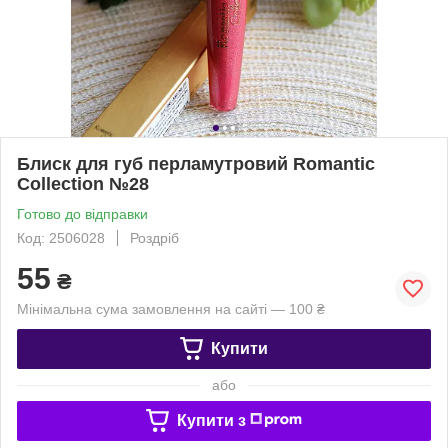
Блиск для губ перламутровий Romantic
Collection №28
Готово до відправки
Код: 2506028
Роздріб
55
₴
Мінімальна сума замовлення на сайті — 100 ₴
Купити
або
Купити з