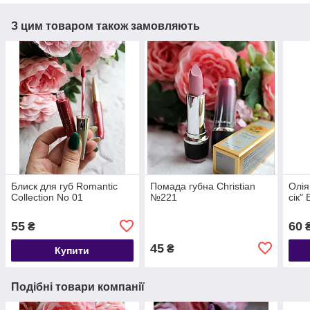
З цим товаром також замовляють
Блиск для губ Romantic
Помада губна Christian
Олія
Collection No 01
№221
сік"
55
60
₴
45
₴
Купити
Подібні товари компанії