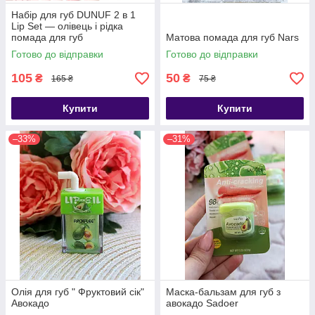
Набір для губ DUNUF 2 в 1
Lip Set — олівець і рідка
помада для губ
Матова помада для губ Nars
Готово до відправки
Готово до відправки
105
50
₴
₴
165 ₴
75 ₴
Купити
Купити
–33%
–31%
Олія для губ " Фруктовий сік"
Маска-бальзам для губ з
Авокадо
авокадо Sadoer