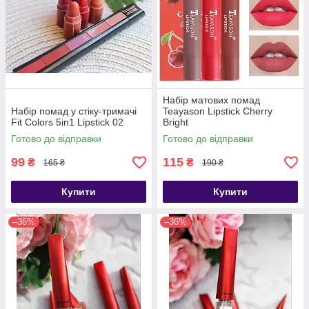
Набір матових помад
Набір помад у стіку-тримачі
Teayason Lipstick Cherry
Fit Colors 5in1 Lipstick 02
Bright
Готово до відправки
Готово до відправки
99
115
₴
₴
165 ₴
190 ₴
Купити
Купити
–36%
–36%