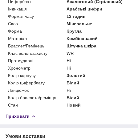
Циферблат
Аналоговий (Стрілочний)
Індикація
Арабські цифри
Формат часу
12 годин
Скло
Мінеральне
Форма
Кругла
Матеріал
Комбінований
Браслет/Ремінець
Штучна шкіра
Клас вологозахисту
WR
Протиударні
Ні
Хронометр
Ні
Колір корпусу
Золотий
Колір циферблату
Білий
Ланцюжок
Ні
Колір браслета/ремінця
Білий
Стан
Новий
Приховати
Умови доставки