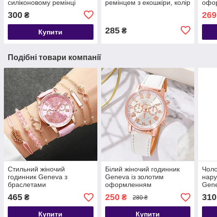
силіконовому ремінці
ремінцем з екошкіри, колір
офо
Geneva Білий
чорний
300
269
₴
285
₴
Купити
Подібні товари компанії
Стильний жіночий
Білий жіночий годинник
Чоло
годинник Geneva з
Geneva із золотим
нару
браслетами
оформленням
Gene
ремі
465
250
310
₴
₴
280 ₴
Купити
Купити