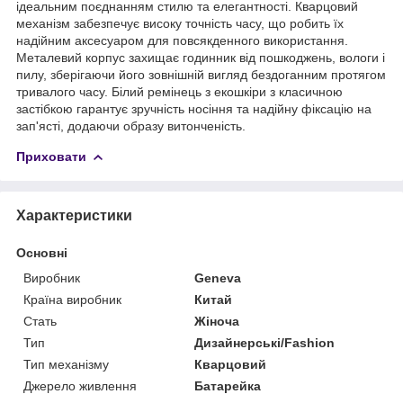
ідеальним поєднанням стилю та елегантності. Кварцовий
механізм забезпечує високу точність часу, що робить їх
надійним аксесуаром для повсякденного використання.
Металевий корпус захищає годинник від пошкоджень, вологи і
пилу, зберігаючи його зовнішній вигляд бездоганним протягом
тривалого часу. Білий ремінець з екошкіри з класичною
застібкою гарантує зручність носіння та надійну фіксацію на
зап'ясті, додаючи образу витонченість.
Приховати
Характеристики
Основні
Виробник
Geneva
Країна виробник
Китай
Стать
Жіноча
Тип
Дизайнерські/Fashion
Тип механізму
Кварцовий
Джерело живлення
Батарейка