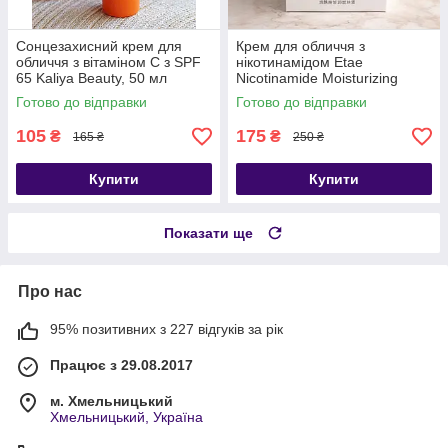
Сонцезахисний крем для
Крем для обличчя з
обличчя з вітаміном С з SPF
нікотинамідом Etae
65 Kaliya Beauty, 50 мл
Nicotinamide Moisturizing
Beautifying Cream
Готово до відправки
Готово до відправки
105
175
₴
₴
165 ₴
250 ₴
Купити
Купити
Показати ще
Про нас
95% позитивних з 227 відгуків за рік
Працює з 29.08.2017
м. Хмельницький
Хмельницький, Україна