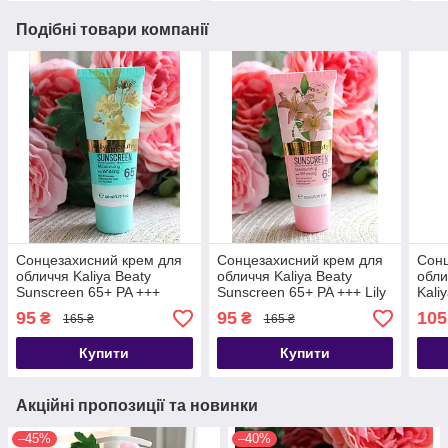
Подібні товари компанії
Сонцезахисний крем для
Сонцезахисний крем для
Сонц
обличчя Kaliya Beaty
обличчя Kaliya Beaty
обли
Sunscreen 65+ PA +++
Sunscreen 65+ PA +++ Lily
Kali
Orchid / Орхідея
95
95
105
₴
₴
165 ₴
165 ₴
Купити
Купити
Акційні пропозиції та новинки
–45%
–40%