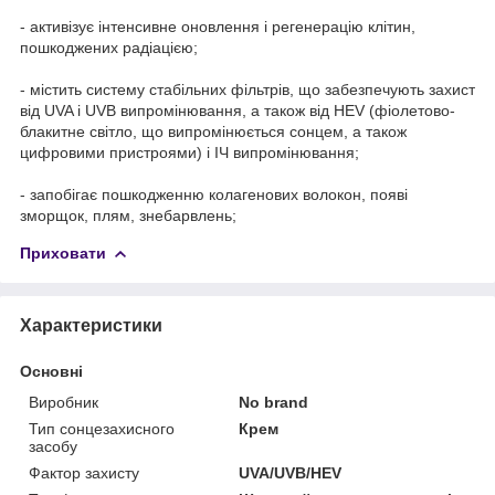
- активізує інтенсивне оновлення і регенерацію клітин,
пошкоджених радіацією;
- містить систему стабільних фільтрів, що забезпечують захист
від UVA і UVB випромінювання, а також від HEV (фіолетово-
блакитне світло, що випромінюється сонцем, а також
цифровими пристроями) і ІЧ випромінювання;
- запобігає пошкодженню колагенових волокон, появі
зморщок, плям, знебарвлень;
Приховати
Характеристики
Основні
Виробник
No brand
Тип сонцезахисного
Крем
засобу
Фактор захисту
UVA/UVB/HEV