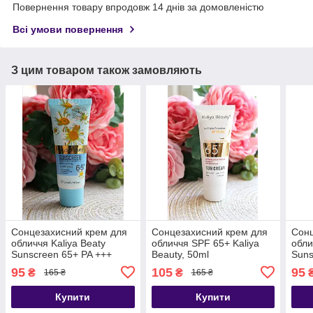
Повернення товару впродовж 14 днів за домовленістю
Всі умови повернення
З цим товаром також замовляють
Сонцезахисний крем для
Сонцезахисний крем для
Сонц
обличчя Kaliya Beaty
обличчя SPF 65+ Kaliya
обли
Sunscreen 65+ PA +++
Beauty, 50ml
Suns
Ромашка
95
105
95
₴
₴
165 ₴
165 ₴
Купити
Купити