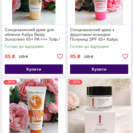
Сонцезахисний крем для
Сонцезахисний крем з
обличчя Kaliya Beaty
фруктовою есенцією
Sunscreen 65+ PA +++ Tulip /
Полуниці SPF 65+ Kaliya
Тюльпан
Beauty, 50ml
Готово до відправки
Готово до відправки
85
85
₴
₴
135 ₴
135 ₴
Купити
Купити
–36%
–30%