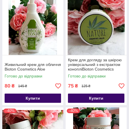
Крем для догляду за шкірою
Живильний крем для обличчя
універсальний з екстрактом
Bioton Cosmetics Aloe
конопліBioton Cosmetics
Nature Face Cream SPF 10
Готово до відправки
Готово до відправки
80
75
₴
₴
145 ₴
125 ₴
Купити
Купити
–40%
–40%