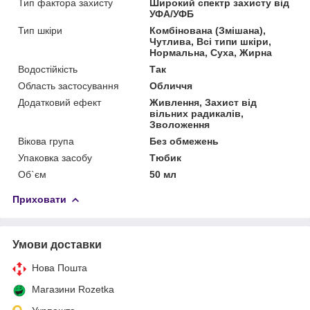
Тип фактора захисту
Широкий спектр захисту від
УФА/УФБ
Тип шкіри
Комбінована (Змішана),
Чутлива, Всі типи шкіри,
Нормальна, Суха, Жирна
Водостійкість
Так
Область застосування
Обличчя
Додатковий ефект
Живлення, Захист від
вільних радикалів,
Зволоження
Вікова група
Без обмежень
Упаковка засобу
Тюбик
Об`єм
50 мл
Приховати
Умови доставки
Нова Пошта
Магазини Rozetka