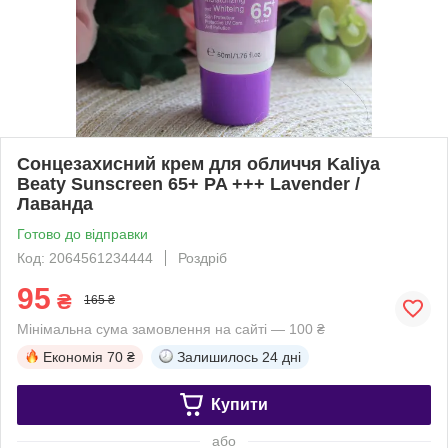
Сонцезахисний крем для обличчя Kaliya
Beaty Sunscreen 65+ PA +++ Lavender /
Лаванда
Готово до відправки
Код: 2064561234444
Роздріб
95
₴
165 ₴
Мінімальна сума замовлення на сайті — 100 ₴
Економія
70 ₴
Залишилось
24 дні
Купити
або