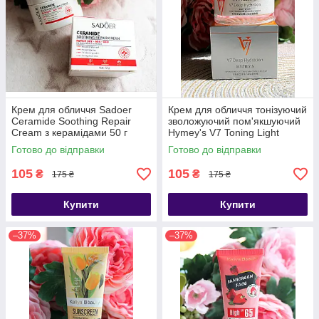
Крем для обличчя Sadoer
Крем для обличчя тонізуючий
Ceramide Soothing Repair
зволожуючий пом'якшуючий
Cream з керамідами 50 г
Hymey's V7 Toning Light
Cream 50 г
Готово до відправки
Готово до відправки
105
105
₴
₴
175 ₴
175 ₴
Купити
Купити
–37%
–37%