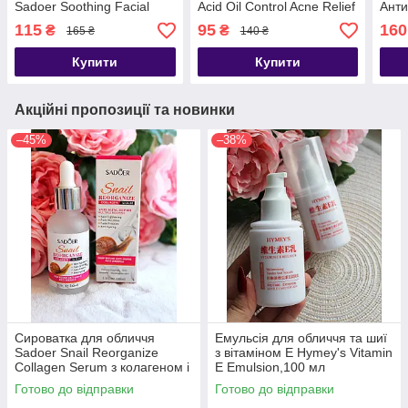
Sadoer Soothing Facial
Acid Oil Control Acne Relief
Анти
Serum з колагеном та
Serum
Acid
115
95
160
₴
₴
165 ₴
140 ₴
олією чайного дерева
Seru
Купити
Купити
Акційні пропозиції та новинки
–45%
–38%
Сироватка для обличчя
Емульсія для обличчя та шиї
Sadoer Snail Reorganize
з вітаміном Е Hymey's Vitamin
Collagen Serum з колагеном і
E Emulsion,100 мл
екстрактом слизу равлика, 30
Готово до відправки
Готово до відправки
мл