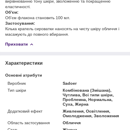
вирівнюванню тону шкіри, зволоженню та покращенню
еластичності.
Об'єм:
Об'єм флакона становить 100 мл.
Застосування:
Кілька крапель сироватки наносять на чисту шкіру обличчя і
масажують до повного вбирання.
Приховати
Характеристики
Основні атрибути
Виробник
Sadoer
Тип шкіри
Комбінована (Змішана),
Чутлива, Всі типи шкіри,
Проблемна, Нормальна,
Суха, Жирна
Додатковий ефект
Живлення, Освітлення,
Омолодження, Зволоження
Область застосування
Обличчя
Стать
Жіноча