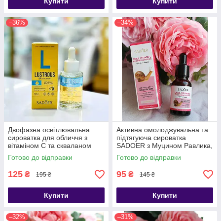
Купити
Купити
–36%
–34%
Двофазна освітлювальна
Активна омолоджувальна та
сироватка для обличчя з
підтягуюча сироватка
вітаміном С та скваланом
SADOER з Муцином Равлика,
Sadoer Lustrous Facial
15 мл
Готово до відправки
Готово до відправки
Serum, 30 мл
125
95
₴
₴
195 ₴
145 ₴
Купити
Купити
–32%
–31%