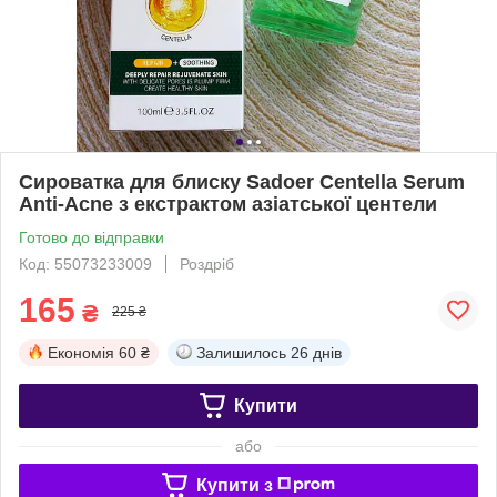
Сироватка для блиску Sadoer Centella Serum
Anti-Acne з екстрактом азіатської центели
Готово до відправки
Код: 55073233009
Роздріб
165
₴
225 ₴
Економія
60 ₴
Залишилось
26 днів
Купити
або
Купити з