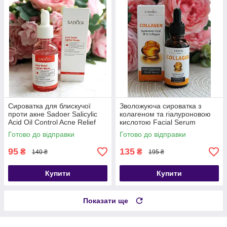
Сироватка для блискучої
Зволожуюча сироватка з
проти акне Sadoer Salicylic
колагеном та гіалуроновою
Acid Oil Control Acne Relief
кислотою Facial Serum
Serum
Hyaluronic Acid and Collagen
Готово до відправки
Готово до відправки
95
135
₴
₴
140 ₴
195 ₴
Купити
Купити
Показати ще