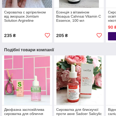
Сироватка c аргіреліном
Есенція з вітаміном
Сиро
від зморшок Jomtam
Bioaqua Cahnsai Vitamin C
осві
Solution Argireline
Essence, 100 мл
ніко
Coenzyme
Whit
90
235
205
₴
₴
Подібні товари компанії
Двофазна заспокійлива
Сироватка для блискучої
Відн
сироватка для обличчя
проти акне Sadoer Salicylic
салі