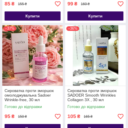
85
99
₴
₴
155 ₴
160 ₴
Купити
Купити
–37%
–36%
Сироватка проти зморшок
Сироватка проти зморшок
омолоджувальна Sadoer
SADOER Smooth Wrinkles
Wrinkle-free, 30 мл
Collagen 3X , 30 мл
Готово до відправки
Готово до відправки
95
105
₴
₴
150 ₴
165 ₴