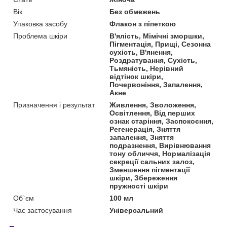
Вік
Без обмежень
Упаковка засобу
Флакон з піпеткою
Проблема шкіри
В'ялість, Мімічні зморшки,
Пігментація, Прищі, Сезонна
сухість, В'янення,
Роздратування, Сухість,
Тьмяність, Нерівний
відтінок шкіри,
Почервоніння, Запалення,
Акне
Призначення і результат
Живлення, Зволоження,
Освітлення, Від перших
ознак старіння, Заспокоєння,
Регенерація, Зняття
запалення, Зняття
подразнення, Вирівнювання
тону обличчя, Нормалізація
секреції сальних залоз,
Зменшення пігментації
шкіри, Збереження
пружності шкіри
Об`єм
100 мл
Час застосування
Універсальний