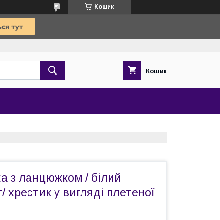
Кошик
Кошик
ка з ланцюжком / білий
т/ хрестик у вигляді плетеної