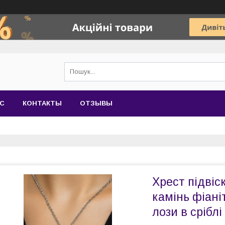
АС
КОНТАКТЫ
ОТЗЫВЫ
Хрест підвіс
камінь фіані
лози в сріблі