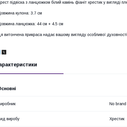
рест підвіска з ланцюжком білий камінь фіаніт хрестик у вигляді пле
овжина кулона: 3.7 см
овжина ланцюжка: 44 см + 4.5 см
я витончена прикраса надає вашому вигляду особливої духовності
арактеристики
Основні
иробник
No brand
ид виробу
Хрестик