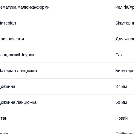
ематика малюнка/форми
Релігія/Х
атеріал
Біжутерн
ризначення
Для жіно
Ланцюжок/Шнурок
Так
атеріал ланцюжка
Бижутерн
Довжина
37 мм
Довжина ланцюжка
50 мм
Стан
Новий