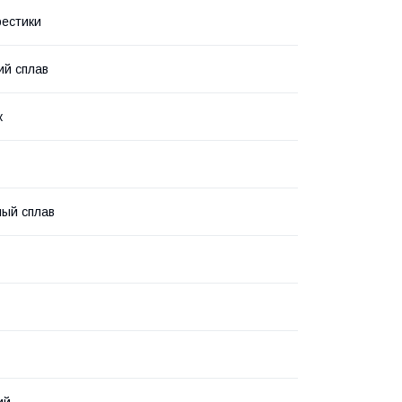
рестики
ий сплав
к
ый сплав