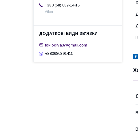
Х
+380 (68) 039-14-15
Viber
Д
Д
Ц
tokiodiva3@gmail.com
+380680391415
Х
В
В