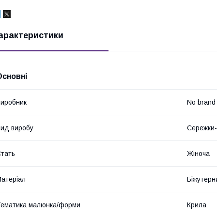
арактеристики
Основні
иробник
No brand
ид виробу
Сережки-
тать
Жіноча
атеріал
Біжутерн
ематика малюнка/форми
Крила