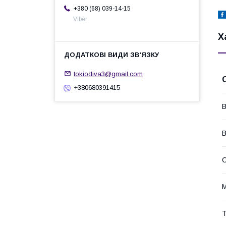
+380 (68) 039-14-15
Viber
Х
tokiodiva3@gmail.com
+380680391415
В
В
С
М
Т