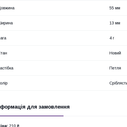
Довжина
55 мм
Ширина
13 мм
ага
4 г
Стан
Новий
астібка
Петля
олір
Срібляст
нформація для замовлення
іна:
210 ₴