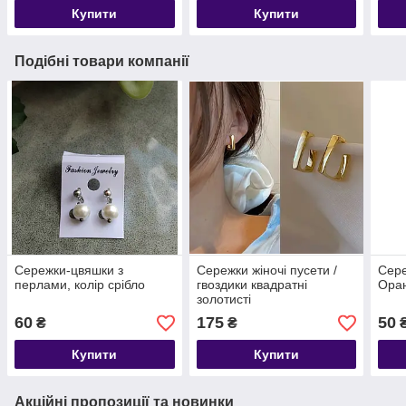
Купити
Купити
Подібні товари компанії
Сережки-цвяшки з
Сережки жіночі пусети /
Сере
перлами, колір срібло
гвоздики квадратні
Оран
золотисті
60
175
50
₴
₴
Купити
Купити
Акційні пропозиції та новинки