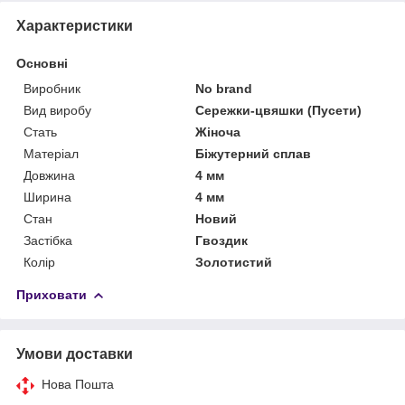
Характеристики
Основні
Виробник
No brand
Вид виробу
Сережки-цвяшки (Пусети)
Стать
Жіноча
Матеріал
Біжутерний сплав
Довжина
4 мм
Ширина
4 мм
Стан
Новий
Застібка
Гвоздик
Колір
Золотистий
Приховати
Умови доставки
Нова Пошта