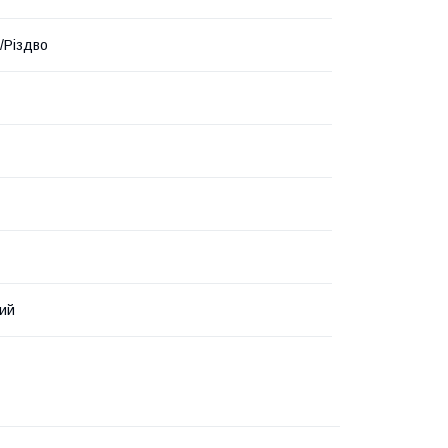
/Різдво
ий