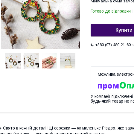
Мінімальна сума замов
Готово до відправки
Купити
+380 (97) 480-21-60
У компанії підключені
будь-який товар не п
 Свято в кожній деталі! Ці сережки — як маленьке Різдво, яке завж
ервоні бантики — все, щоб створити настрій казки ✨