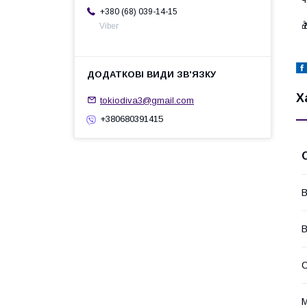
+380 (68) 039-14-15
⠀

Viber
Х
tokiodiva3@gmail.com
+380680391415
В
В
С
М