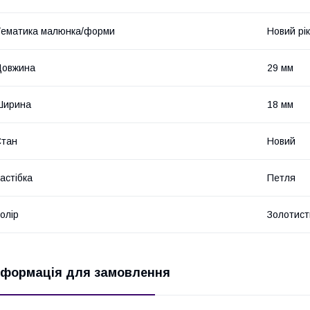
ематика малюнка/форми
Новий рік
Довжина
29 мм
Ширина
18 мм
Стан
Новий
астібка
Петля
олір
Золотист
нформація для замовлення