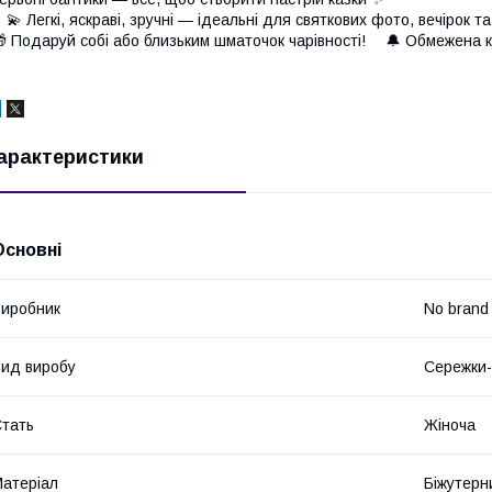
 💫 Легкі, яскраві, зручні — ідеальні для святкових фото, вечірок та
 Подаруй собі або близьким шматочок чарівності! ⠀ 🔔 Обмежена кі
арактеристики
Основні
иробник
No brand
ид виробу
Сережки-
тать
Жіноча
атеріал
Біжутерн