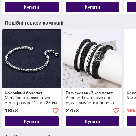
Купити
Купити
Подібні товари компанії
Чоловічий браслет
Регульований комплект
Чоло
Meridian з нержавіючої
браслетів чоловічих на
6 мм
сталі, розмір 21 см і 23 см
руку з амулетом дерево
життя, чоловічий браслет
185
275
185
₴
₴
на руку
Купити
Купити