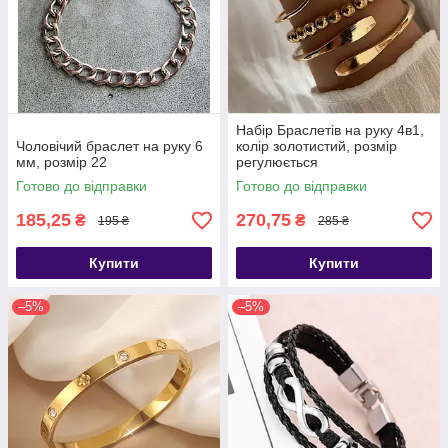
Набір Браслетів на руку 4в1,
Чоловічий браслет на руку 6
колір золотистий, розмір
мм, розмір 22
регулюється
Готово до відправки
Готово до відправки
185,25
270,75
₴
₴
195 ₴
285 ₴
Купити
Купити
–5%
–5%