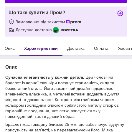
Що таке купити з Пром?
Замовлення під захистом
Доступна доставка
Опис
Характеристики
Доставка
Оплата
Умови 
Опис
Сучасна елегантність у кожній деталі.
Цей чоловічий
браслет із чорної екошкіри поєднує стриманість, силу та
бездоганний стиль. Його лаконічний дизайн підкреслює
впевненість власника, а металеві вставки додають відчуття
міцності та досконалості. Контраст між глибоким чорним
кольором і холодним блиском сріблястого металу створює
гармонійне поєднання, яке легко вписується як у
повсякденний, так і в діловий образ.
Браслет має товщину близько 25 мм, що забезпечує відчутну
присутність на зап’ясті, не перевантажуючи його. М’яка