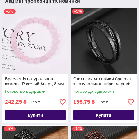
Акційні пропозиції та новинки
–5%
–5%
Браслет із натурального
Стильний чоловічий браслет
каменю Рожевий Кварц 8 мм
з натуральної шкіри, чорний
Готово до відправки
Готово до відправки
242,25
156,75
₴
₴
255 ₴
165 ₴
Купити
Купити
–5%
–5%