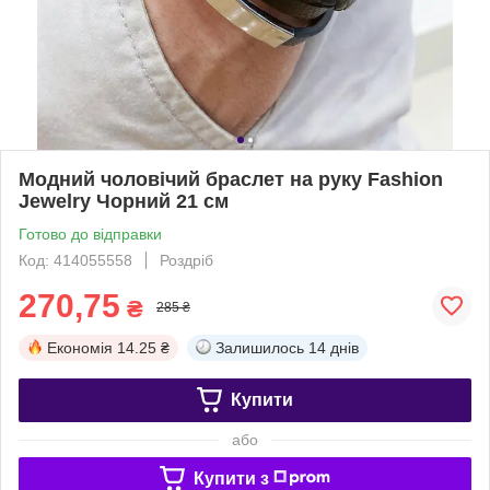
Модний чоловічий браслет на руку Fashion
Jewelry Чорний 21 см
Готово до відправки
Код: 414055558
Роздріб
270,75
₴
285 ₴
Економія
14.25 ₴
Залишилось
14 днів
Купити
або
Купити з