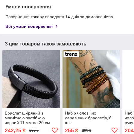
Умови повернення
Повернення товару впродовж 14 днів за домовленістю
Всі умови повернення
З цим товаром також замовляють
Браслет шкіряний з
Набір чоловічих
Набі
магнітною застібкою
дерев'яних браслетів, 6
чоло
чорний 11 мм на 20 см
шт.
руку
242,25
255
204
₴
₴
255 ₴
290 ₴