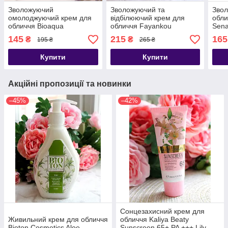
Зволожуючий
Зволожуючий та
Звол
омолоджуючий крем для
відбілюючий крем для
обли
обличчя Bioaqua
обличчя Fayankou
Sena
Polypeptide Perilla з
Collagen Moisturize Whiten
Beau
145
215
165
₴
₴
195 ₴
265 ₴
поліпептидним екстрактом
Cream з колагеном 50 мл
перили 60 мл
Купити
Купити
Акційні пропозиції та новинки
–45%
–42%
Сонцезахисний крем для
Живильний крем для обличчя
обличчя Kaliya Beaty
Bioton Cosmetics Aloe
Sunscreen 65+ PA +++ Lily