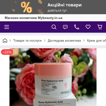
Магазин косметики Mybeauty.in.ua
Товари та послуги
Доглядова косметика
Крем для о
–21%