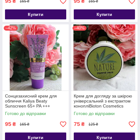
95
95
₴
₴
165 ₴
165 ₴
Купити
Купити
–42%
–40%
Сонцезахисний крем для
Крем для догляду за шкірою
обличчя Kaliya Beaty
універсальний з екстрактом
Sunscreen 65+ PA +++
конопліBioton Cosmetics
Lavender / Лаванда
Nature Face Cream SPF 10
Готово до відправки
Готово до відправки
95
75
₴
₴
165 ₴
125 ₴
Купити
Купити