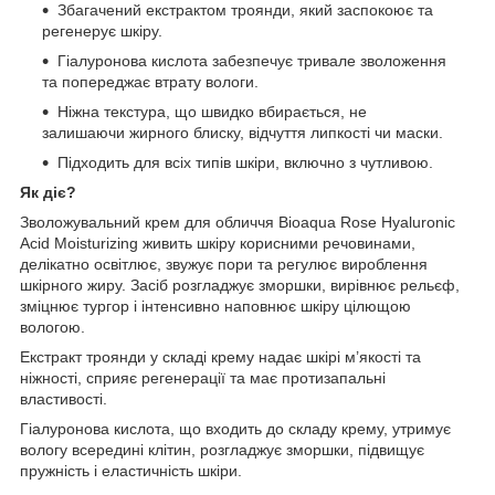
Збагачений екстрактом троянди, який заспокоює та
регенерує шкіру.
Гіалуронова кислота забезпечує тривале зволоження
та попереджає втрату вологи.
Ніжна текстура, що швидко вбирається, не
залишаючи жирного блиску, відчуття липкості чи маски.
Підходить для всіх типів шкіри, включно з чутливою.
Як діє?
Зволожувальний крем для обличчя Bioaqua Rose Hyaluronic
Acid Moisturizing живить шкіру корисними речовинами,
делікатно освітлює, звужує пори та регулює вироблення
шкірного жиру. Засіб розгладжує зморшки, вирівнює рельєф,
зміцнює тургор і інтенсивно наповнює шкіру цілющою
вологою.
Екстракт троянди у складі крему надає шкірі м’якості та
ніжності, сприяє регенерації та має протизапальні
властивості.
Гіалуронова кислота, що входить до складу крему, утримує
вологу всередині клітин, розгладжує зморшки, підвищує
пружність і еластичність шкіри.