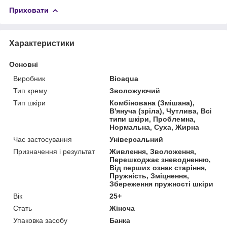
Приховати
Характеристики
Основні
Виробник
Bioaqua
Тип крему
Зволожуючий
Тип шкіри
Комбінована (Змішана),
В'януча (зріла), Чутлива, Всі
типи шкіри, Проблемна,
Нормальна, Суха, Жирна
Час застосування
Універсальний
Призначення і результат
Живлення, Зволоження,
Перешкоджає зневодненню,
Від перших ознак старіння,
Пружність, Зміцнення,
Збереження пружності шкіри
Вік
25+
Стать
Жіноча
Упаковка засобу
Банка