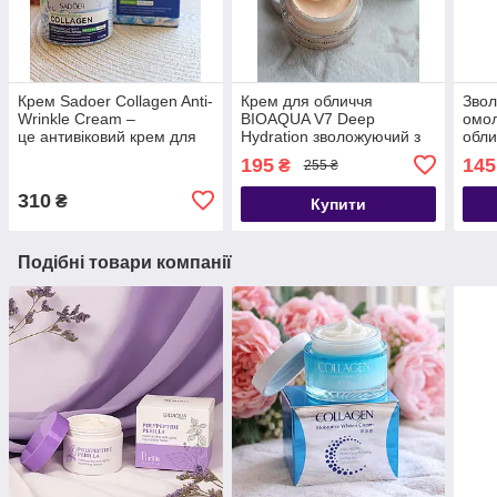
Крем Sadoer Collagen Anti-
Крем для обличчя
Зво
Wrinkle Cream –
BIOAQUA V7 Deep
омо
це антивіковий крем для
Hydration зволожуючий з
обли
обличчя з колагеном,
тональним ефектом 50 г
Polyp
195
145
₴
255 ₴
ретинолом та пептидами
полі
пери
310
₴
Купити
Подібні товари компанії