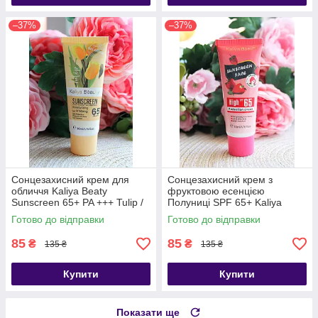
–37%
–37%
Сонцезахисний крем для
Сонцезахисний крем з
обличчя Kaliya Beaty
фруктовою есенцією
Sunscreen 65+ PA +++ Tulip /
Полуниці SPF 65+ Kaliya
Тюльпан
Beauty, 50ml
Готово до відправки
Готово до відправки
85
85
₴
₴
135 ₴
135 ₴
Купити
Купити
Показати ще