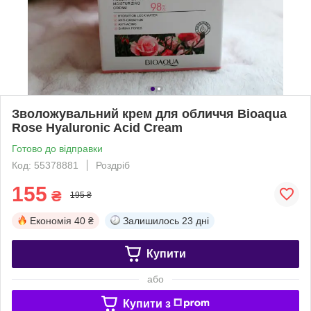
Зволожувальний крем для обличчя Bioaqua
Rose Hyaluronic Acid Cream
Готово до відправки
Код: 55378881
Роздріб
155
₴
195 ₴
Економія
40 ₴
Залишилось
23 дні
Купити
або
Купити з