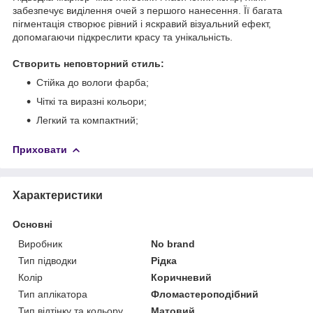
забезпечує виділення очей з першого нанесення. Її багата
пігментація створює рівний і яскравий візуальний ефект,
допомагаючи підкреслити красу та унікальність.
Створить неповторний стиль:
Стійка до вологи фарба;
Чіткі та виразні кольори;
Легкий та компактний;
Приховати
Характеристики
Основні
Виробник
No brand
Тип підводки
Рідка
Колір
Коричневий
Тип аплікатора
Фломастероподібний
Тип відтінку та кольору
Матовий