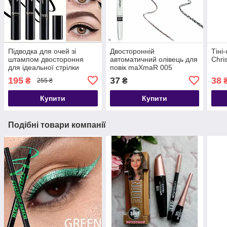
Підводка для очей зі
Двосторонній
Тіні
штампом двостороння
автоматичний олівець для
Chri
для ідеальної стрілки
повік maXmaR 005
SVMY Professional MAKE-
195
37
38
₴
₴
255 ₴
UP
Купити
Купити
Подібні товари компанії