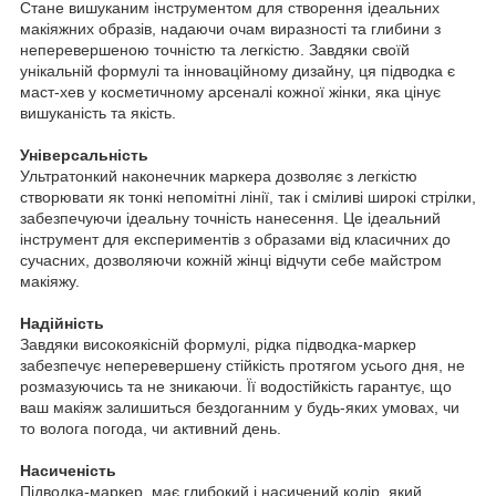
Стане вишуканим інструментом для створення ідеальних
макіяжних образів, надаючи очам виразності та глибини з
неперевершеною точністю та легкістю. Завдяки своїй
унікальній формулі та інноваційному дизайну, ця підводка є
маст-хев у косметичному арсеналі кожної жінки, яка цінує
вишуканість та якість.
Універсальність
Ультратонкий наконечник маркера дозволяє з легкістю
створювати як тонкі непомітні лінії, так і сміливі широкі стрілки,
забезпечуючи ідеальну точність нанесення. Це ідеальний
інструмент для експериментів з образами від класичних до
сучасних, дозволяючи кожній жінці відчути себе майстром
макіяжу.
Надійність
Завдяки високоякісній формулі, рідка підводка-маркер
забезпечує неперевершену стійкість протягом усього дня, не
розмазуючись та не зникаючи. Її водостійкість гарантує, що
ваш макіяж залишиться бездоганним у будь-яких умовах, чи
то волога погода, чи активний день.
Насиченість
Підводка-маркер має глибокий і насичений колір, який