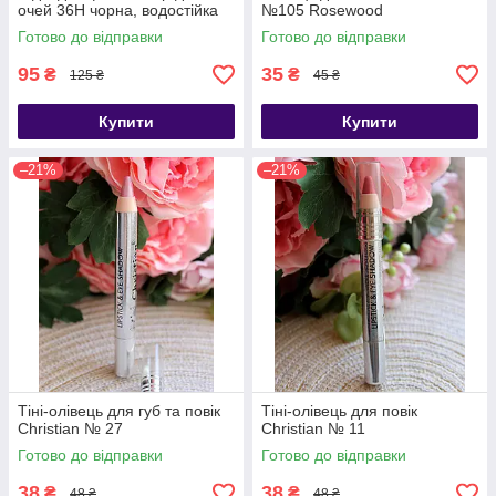
очей 36H чорна, водостійка
№105 Rosewood
Готово до відправки
Готово до відправки
95
35
₴
₴
125 ₴
45 ₴
Купити
Купити
–21%
–21%
Тіні-олівець для губ та повік
Тіні-олівець для повік
Christian № 27
Christian № 11
Готово до відправки
Готово до відправки
38
38
₴
₴
48 ₴
48 ₴