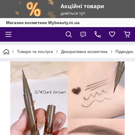
Магазин косметики Mybeauty.in.ua
Товари та послуги
Декоративна косметика
Підводки