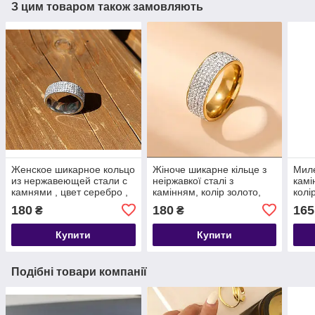
З цим товаром також замовляють
Женское шикарное кольцо
Жіноче шикарне кільце з
Миле
из нержавеющей стали с
неіржавкої сталі з
камі
камнями , цвет серебро ,
камінням, колір золото,
колі
размер 18, 19
розмір 19
180
180
165
₴
₴
Купити
Купити
Подібні товари компанії