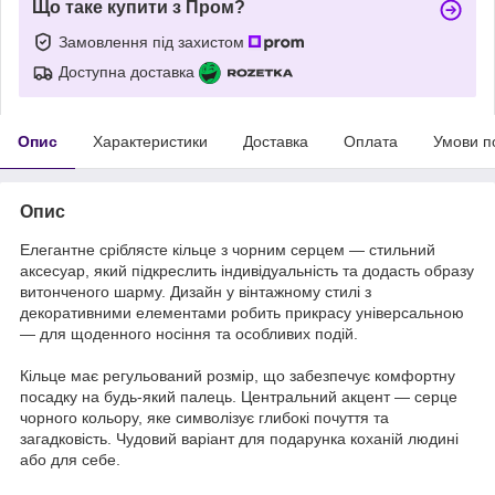
Що таке купити з Пром?
Замовлення під захистом
Доступна доставка
Опис
Характеристики
Доставка
Оплата
Умови п
Опис
Елегантне сріблясте кільце з чорним серцем — стильний
аксесуар, який підкреслить індивідуальність та додасть образу
витонченого шарму. Дизайн у вінтажному стилі з
декоративними елементами робить прикрасу універсальною
— для щоденного носіння та особливих подій.
Кільце має регульований розмір, що забезпечує комфортну
посадку на будь-який палець. Центральний акцент — серце
чорного кольору, яке символізує глибокі почуття та
загадковість. Чудовий варіант для подарунка коханій людині
або для себе.