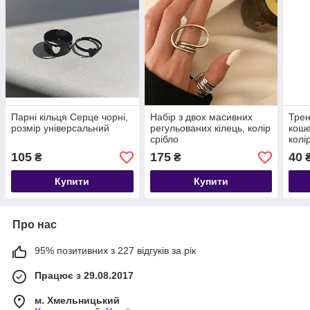
Парні кільця Серце чорні,
Набір з двох масивних
Трен
розмір універсальний
регульованих кілець, колір
коше
срібло
колі
17
105
175
40
₴
₴
Купити
Купити
Про нас
95% позитивних з 227 відгуків за рік
Працює з 29.08.2017
м. Хмельницький