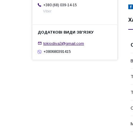
+380 (68) 039-14-15
Viber
Х
tokiodiva3@gmail.com
+380680391415
В
Т
Т
С
М