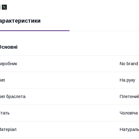
арактеристики
Основні
иробник
No brand
ип
На руку
ип браслета
Плетени
тать
Чоловіча
атеріал
Натураль