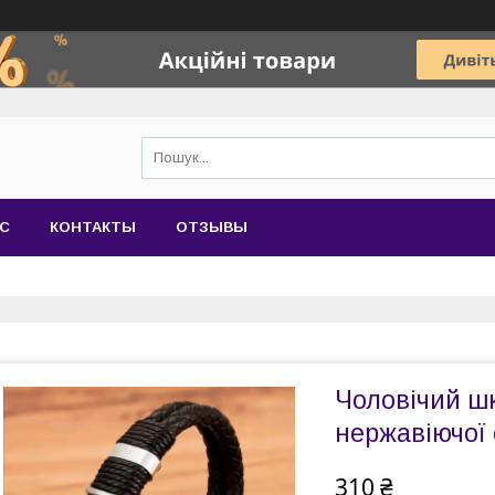
АС
КОНТАКТЫ
ОТЗЫВЫ
Чоловічий шк
нержавіючої 
310 ₴