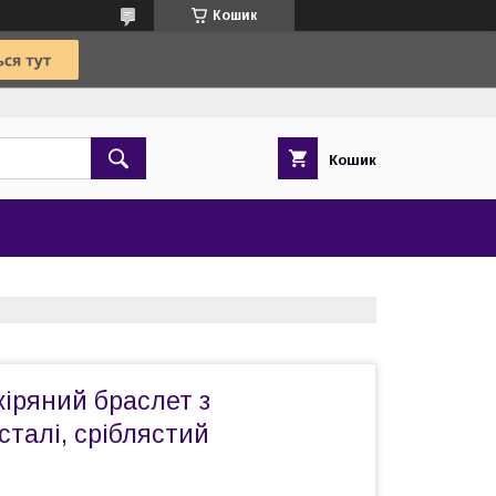
Кошик
Кошик
іряний браслет з
сталі, сріблястий