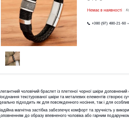
Немає в наявності
К
+380 (97) 480-21-60
легантний чоловічий браслет із плетеної чорної шкіри доповнений 
оєднання текстурованої шкіри та металевих елементів створює суч
деально підходить як для повсякденного носіння, так і для особлив
адійна магнітна застібка забезпечує комфорт та зручність у викор
оповненням до образу впевненого чоловіка або гарним подарунком