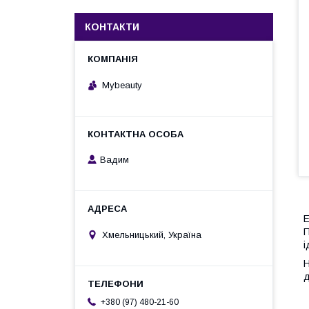
КОНТАКТИ
Mybeauty
Вадим
Е
П
Хмельницький, Україна
і
Н
д
+380 (97) 480-21-60