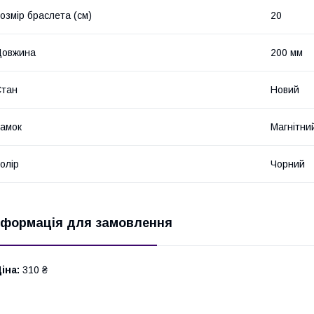
озмір браслета (см)
20
Довжина
200 мм
Стан
Новий
амок
Магнітни
олір
Чорний
нформація для замовлення
іна:
310 ₴