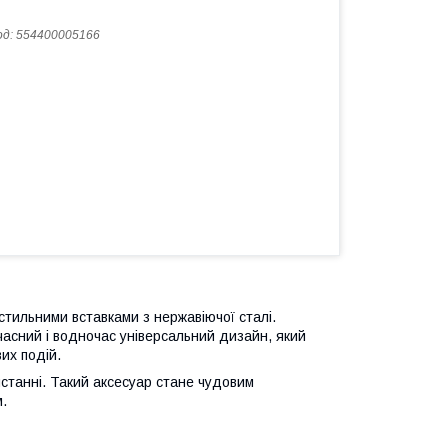
од:
554400005166
стильними вставками з нержавіючої сталі.
асний і водночас універсальний дизайн, який
их подій.
истанні. Такий аксесуар стане чудовим
.