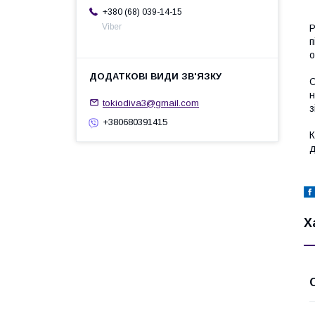
+380 (68) 039-14-15
Viber
Р
п
о
О
н
tokiodiva3@gmail.com
з
+380680391415
К
д
Х