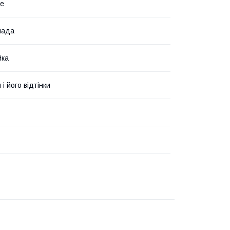
se
мада
йка
і його відтінки