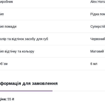
иробник
Alex Hor
ип
Рідка по
ип помади
Суперсті
олір та відтінок засобу для губ
Червоний 
ип відтінку та кольору
Матовий
б`єм
6 мл
нформація для замовлення
іна:
55 ₴