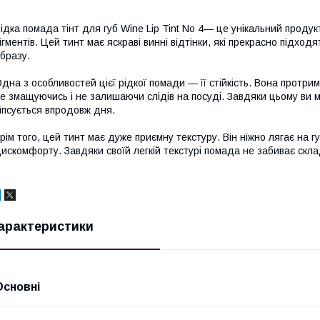
ідка помада тінт для губ Wine Lip Tint No 4— це унікальний продук
ігментів. Цей тинт має яскраві винні відтінки, які прекрасно підхо
бразу.
дна з особливостей цієї рідкої помади — її стійкість. Вона протри
е змащуючись і не залишаючи слідів на посуді. Завдяки цьому ви 
іпсується впродовж дня.
рім того, цей тинт має дуже приємну текстуру. Він ніжно лягає на г
искомфорту. Завдяки своїй легкій текстурі помада не забиває склад
арактеристики
Основні