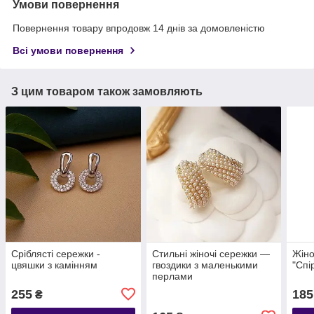
Умови повернення
Повернення товару впродовж 14 днів за домовленістю
Всі умови повернення
З цим товаром також замовляють
Сріблясті сережки -
Стильні жіночі сережки —
Жіно
цвяшки з камінням
гвоздики з маленькими
"Спі
перлами
255
185
₴