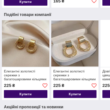
165
₴
Купити
Подібні товари компанії
Елегантні золотисті
Елегантні золотисті
Довг
сережки з
сережки з
цвяш
багатошаровими кільцями
багатошаровими кільцями
кам
225
225
225
₴
₴
Купити
Купити
Акційні пропозиції та новинки