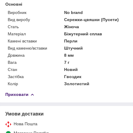
Основні
Виробник
No brand
Вид виробу
Сережки-цвяшки (Пусети)
Стать
Жіноча
Матеріал
Біжутерний сплав
Камені вставки
Перли
Вид каменю/вставки
Штучний
Довжина
8 мм
Вага
7 г
Стан
Новий
Застібка
Гвоздик
Колір
Золотистий
Приховати
Умови доставки
Нова Пошта
Магазини Rozetka