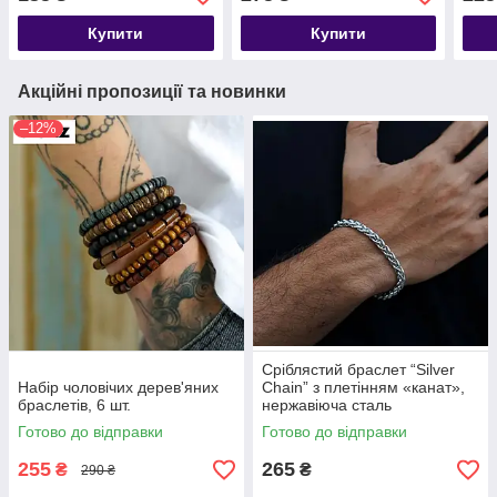
на руку
Купити
Купити
Акційні пропозиції та новинки
–12%
Сріблястий браслет “Silver
Набір чоловічих дерев'яних
Chain” з плетінням «канат»,
браслетів, 6 шт.
нержавіюча сталь
Готово до відправки
Готово до відправки
255
265
₴
₴
290 ₴