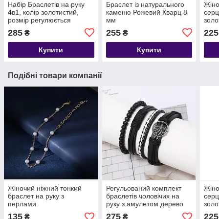
Набір Браслетів на руку
Браслет із натурального
Жіно
4в1, колір золотистий,
каменю Рожевий Кварц 8
серц
розмір регулюється
мм
золо
285
255
225
₴
₴
Купити
Купити
Подібні товари компанії
Жіночий ніжний тонкий
Регульований комплект
Жіно
браслет на руку з
браслетів чоловічих на
серц
перлами
руку з амулетом дерево
золо
життя, чоловічий браслет
135
275
225
₴
₴