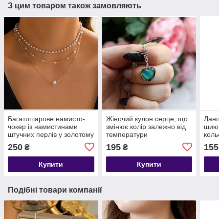
З цим товаром також замовляють
Багатошарове намисто-
Жіночий кулон серце, що
Ланц
чокер із намистинами
змінює колір залежно від
шию 
штучних перлів у золотому
температури
коль
кольорі
250
195
155
₴
₴
Купити
Купити
Подібні товари компанії