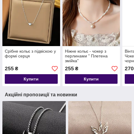
Срібне кольє з підвіскою у
Ніжне кольє - чокер з
Вінт
формі серця
перлинами " Плетена
Чоке
змійка"
чор
255
255
270
₴
₴
Купити
Купити
Акційні пропозиції та новинки