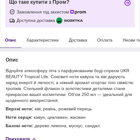
Що таке купити з Пром?
Замовлення під захистом
Доступна доставка
Опис
Характеристики
Доставка
Оплата
Умови п
Опис
Відчуйте атмосферу літа з парфумованим боді-спреєм UKR
BEAUTY Tropical Life. Соковиті ноти кавуна та ківі дарують
заряд енергії й легкості, а ніжний аромат огортає тіло свіжістю
тропіків. Стильний флакон із золотистими деталями стане
прикрасою вашої косметички. Об’єм 250 мл — ідеальний для
щоденного використання.
Верхні ноти:
ківі, ревінь, рожевий перець
Ноти серця:
кавун, цикламен, жасмин
Базові ноти:
дерево лимона, мускус, сандал.
Приховати