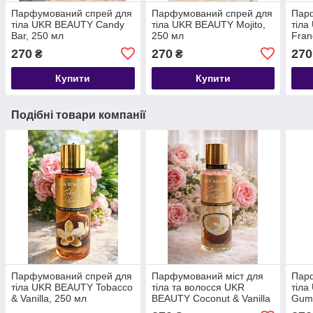
Парфумований спрей для
Парфумований спрей для
Пар
тіла UKR BEAUTY Candy
тіла UKR BEAUTY Mojito,
тіл
Bar, 250 мл
250 мл
Fran
мл
270
270
270
₴
₴
Купити
Купити
Подібні товари компанії
Парфумований спрей для
Парфумований міст для
Пар
тіла UKR BEAUTY Tobacco
тіла та волосся UKR
тіла
& Vanilla, 250 мл
BEAUTY Coconut & Vanilla
Gum
(Кокос & ваніль), 250 мл