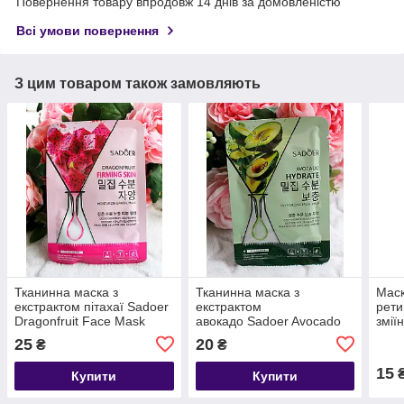
Повернення товару впродовж 14 днів за домовленістю
Всі умови повернення
З цим товаром також замовляють
Тканинна маска з
Тканинна маска з
Маск
екстрактом пітахаї Sadoer
екстрактом
рети
Dragonfruit Face Mask
авокадо Sadoer Avocado
змії
Face Mask
SADO
25
20
₴
₴
Veno
15
Купити
Купити