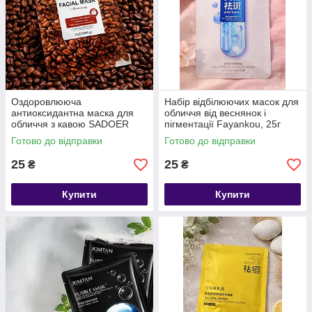
Оздоровлююча
Набір відбілюючих масок для
антиоксидантна маска для
обличчя від веснянок і
обличчя з кавою SADOER
пігментації Fayankou, 25г
Coffee Moisturizing Face
Готово до відправки
Готово до відправки
Sheet Mask, 25 g
25
25
₴
₴
Купити
Купити