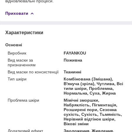
відновлювальні процеси.
Приховати
Характеристики
Основні
Виробник
FAYANKOU
Вид маски за
Поживна
призначенням
Вид маски по консистенції
Тканинні
Тип шкіри
Комбінована (Змішана),
В'януча (зріла), Чутлива, Всі
типи шкіри, Проблемна,
Нормальна, Суха, Жирна
Проблема шкіри
Мімічні зморшки,
Набряклість, Пігментація,
Розширені пори, Сезонна
сухість, Сухість, Тьмяність,
Нерівний відтінок шкіри,
Вікові зміни
Додатковий ефект
Зволоження, Живлення,