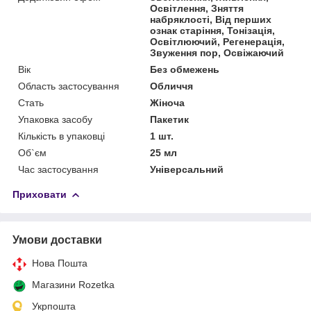
Освітлення, Зняття
набряклості, Від перших
ознак старіння, Тонізація,
Освітлюючий, Регенерація,
Звуження пор, Освіжаючий
Вік
Без обмежень
Область застосування
Обличчя
Стать
Жіноча
Упаковка засобу
Пакетик
Кількість в упаковці
1 шт.
Об`єм
25 мл
Час застосування
Універсальний
Приховати
Умови доставки
Нова Пошта
Магазини Rozetka
Укрпошта