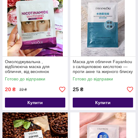
Омолоджувальна ,
Маска для обличчя Fayankou
відбілююча маска для
з саліциловою кислотою —
обличчя, від веснянок
проти акне та жирного блиску
SADOER 25 ml
Готово до відправки
Готово до відправки
20
25
₴
₴
22 ₴
Купити
Купити