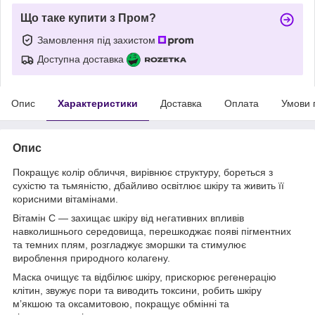
Що таке купити з Пром?
Замовлення під захистом
Доступна доставка
Опис
Характеристики
Доставка
Оплата
Умови 
Опис
Покращує колір обличчя, вирівнює структуру, бореться з
сухістю та тьмяністю, дбайливо освітлює шкіру та живить її
корисними вітамінами.
Вітамін С — захищає шкіру від негативних впливів
навколишнього середовища, перешкоджає появі пігментних
та темних плям, розгладжує зморшки та стимулює
вироблення природного колагену.
Маска очищує та відбілює шкіру, прискорює регенерацію
клітин, звужує пори та виводить токсини, робить шкіру
мʼякшою та оксамитовою, покращує обмінні та