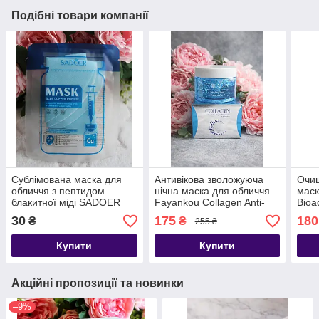
Подібні товари компанії
Сублімована маска для
Антивікова зволожуюча
Очищ
обличчя з пептидом
нічна маска для обличчя
маск
блакитної міді SADOER
Fayankou Collagen Anti-
Bioa
Blue Copper Peptide
Aging Sleep Facial Mask з
Carb
30
175
180
₴
₴
255 ₴
Freeze-Dried Facial Mask
колагеном 100 м
Mask
Купити
Купити
Акційні пропозиції та новинки
–9%