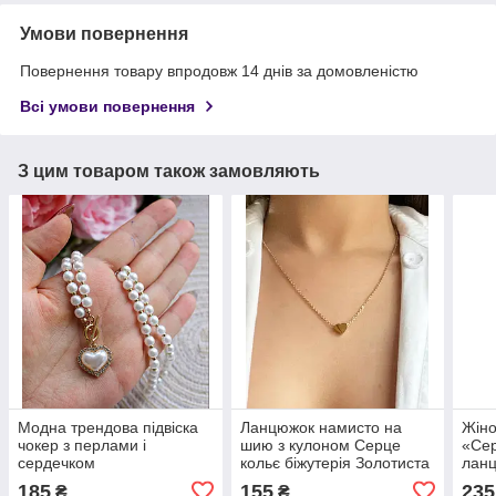
Умови повернення
Повернення товару впродовж 14 днів за домовленістю
Всі умови повернення
З цим товаром також замовляють
Модна трендова підвіска
Ланцюжок намисто на
Жіно
чокер з перлами і
шию з кулоном Серце
«Сер
сердечком
кольє біжутерія Золотиста
лан
185
155
235
₴
₴