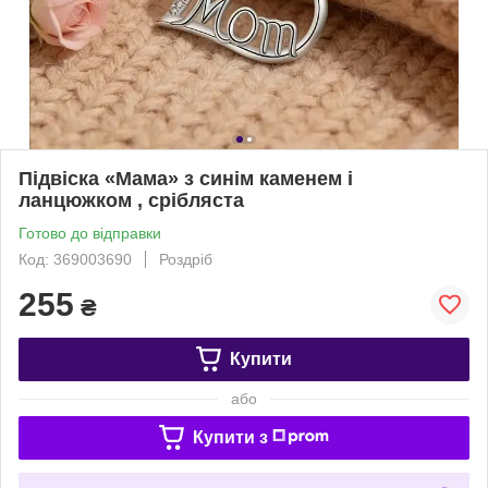
Підвіска «Мама» з синім каменем і
ланцюжком , срібляста
Готово до відправки
Код: 369003690
Роздріб
255
₴
Купити
або
Купити з