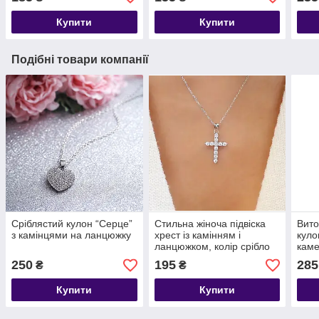
Купити
Купити
Подібні товари компанії
Сріблястий кулон “Серце”
Стильна жіноча підвіска
Вито
з камінцями на ланцюжку
хрест із камінням і
куло
ланцюжком, колір срібло
кам
250
195
285
₴
₴
Купити
Купити